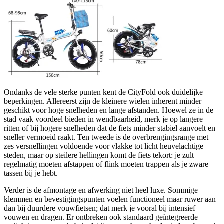
Ondanks de vele sterke punten kent de CityFold ook duidelijke
beperkingen. Allereerst zijn de kleinere wielen inherent minder
geschikt voor hoge snelheden en lange afstanden. Hoewel ze in de
stad vaak voordeel bieden in wendbaarheid, merk je op langere
ritten of bij hogere snelheden dat de fiets minder stabiel aanvoelt en
sneller vermoeid raakt. Ten tweede is de overbrengingsrange met
zes versnellingen voldoende voor vlakke tot licht heuvelachtige
steden, maar op steilere hellingen komt de fiets tekort: je zult
regelmatig moeten afstappen of flink moeten trappen als je zware
tassen bij je hebt.
Verder is de afmontage en afwerking niet heel luxe. Sommige
klemmen en bevestigingspunten voelen functioneel maar ruwer aan
dan bij duurdere vouwfietsen; dat merk je vooral bij intensief
vouwen en dragen. Er ontbreken ook standaard geïntegreerde