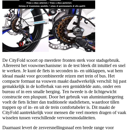
De CityFold scoort op meerdere fronten sterk voor stadsgebruik.
Allereerst het vouwmechanisme: in de test bleek dit intuïtief en snel
te werken. Je kunt de fiets in seconden in- en uitklappen, wat hem
ideaal maakt voor gecombineerde reizen met trein of bus. Het
compacte formaat na vouwen maakt daadwerkelijk verschil: hij past
gemakkelijk in de kofferbak van een gemiddelde auto, onder een
bureau of in een smalle berging. Ten tweede is de lichtgewicht
constructie een pluspunt. Door het gebruik van aluminiumlegering
voelt de fiets lichter dan traditionele stadsfietsen, waardoor tillen
trappen op of in- en uit de trein comfortabeler is. Dit maakt de
CityFold aantrekkelijk voor mensen die veel moeten dragen of vaak
wisselen tussen verschillende vervoersmodaliteiten.
Daarnaast levert de zesversnellingsnaaf een brede range voor