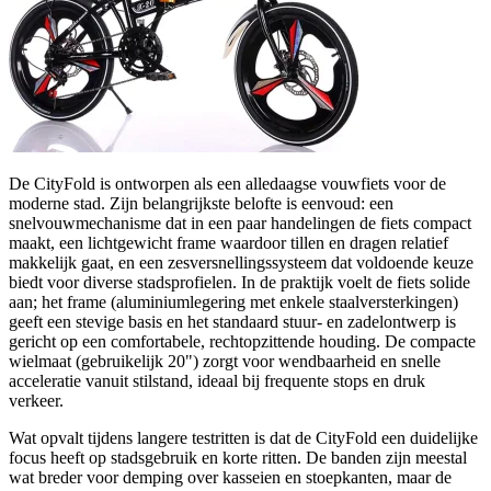
De CityFold is ontworpen als een alledaagse vouwfiets voor de
moderne stad. Zijn belangrijkste belofte is eenvoud: een
snelvouwmechanisme dat in een paar handelingen de fiets compact
maakt, een lichtgewicht frame waardoor tillen en dragen relatief
makkelijk gaat, en een zesversnellingssysteem dat voldoende keuze
biedt voor diverse stadsprofielen. In de praktijk voelt de fiets solide
aan; het frame (aluminiumlegering met enkele staalversterkingen)
geeft een stevige basis en het standaard stuur- en zadelontwerp is
gericht op een comfortabele, rechtopzittende houding. De compacte
wielmaat (gebruikelijk 20") zorgt voor wendbaarheid en snelle
acceleratie vanuit stilstand, ideaal bij frequente stops en druk
verkeer.
Wat opvalt tijdens langere testritten is dat de CityFold een duidelijke
focus heeft op stadsgebruik en korte ritten. De banden zijn meestal
wat breder voor demping over kasseien en stoepkanten, maar de