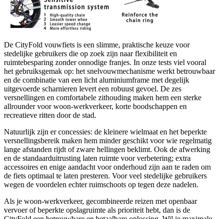
De CityFold vouwfiets is een slimme, praktische keuze voor
stedelijke gebruikers die op zoek zijn naar flexibiliteit en
ruimtebesparing zonder onnodige franjes. In onze tests viel vooral
het gebruiksgemak op: het snelvouwmechanisme werkt betrouwbaar
en de combinatie van een licht aluminiumframe met degelijk
uitgevoerde scharnieren levert een robuust gevoel. De zes
versnellingen en comfortabele zithouding maken hem een sterke
allrounder voor woon-werkverkeer, korte boodschappen en
recreatieve ritten door de stad.
Natuurlijk zijn er concessies: de kleinere wielmaat en het beperkte
versnellingsbereik maken hem minder geschikt voor wie regelmatig
lange afstanden rijdt of zware hellingen beklimt. Ook de afwerking
en de standaarduitrusting laten ruimte voor verbetering; extra
accessoires en enige aandacht voor onderhoud zijn aan te raden om
de fiets optimaal te laten presteren. Voor veel stedelijke gebruikers
wegen de voordelen echter ruimschoots op tegen deze nadelen.
Als je woon-werkverkeer, gecombineerde reizen met openbaar
vervoer of beperkte opslagruimte als prioriteit hebt, dan is de
CityFold een betrouwbare en betaalbare oplossing. Wil je maximale