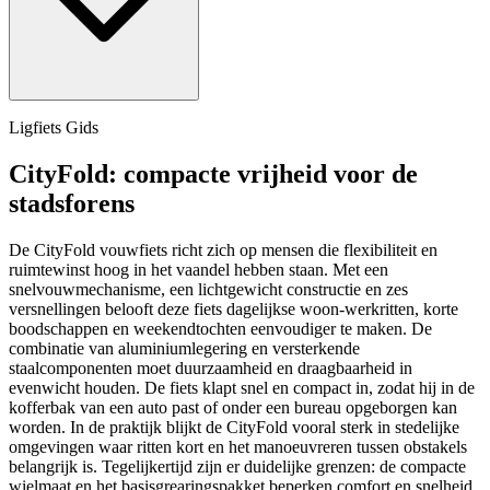
Ligfiets Gids
CityFold: compacte vrijheid voor de
stadsforens
De CityFold vouwfiets richt zich op mensen die flexibiliteit en
ruimtewinst hoog in het vaandel hebben staan. Met een
snelvouwmechanisme, een lichtgewicht constructie en zes
versnellingen belooft deze fiets dagelijkse woon-werkritten, korte
boodschappen en weekendtochten eenvoudiger te maken. De
combinatie van aluminiumlegering en versterkende
staalcomponenten moet duurzaamheid en draagbaarheid in
evenwicht houden. De fiets klapt snel en compact in, zodat hij in de
kofferbak van een auto past of onder een bureau opgeborgen kan
worden. In de praktijk blijkt de CityFold vooral sterk in stedelijke
omgevingen waar ritten kort en het manoeuvreren tussen obstakels
belangrijk is. Tegelijkertijd zijn er duidelijke grenzen: de compacte
wielmaat en het basisgrearingspakket beperken comfort en snelheid