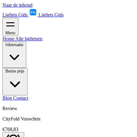
Naar de inhoud
Ligfiets Gids
Ligfiets Gids
Menu
Home
Alle ligfietsen
Informatie
Beste prijs
Blog
Contact
Review
CityFold Vouwfiets
€768,83