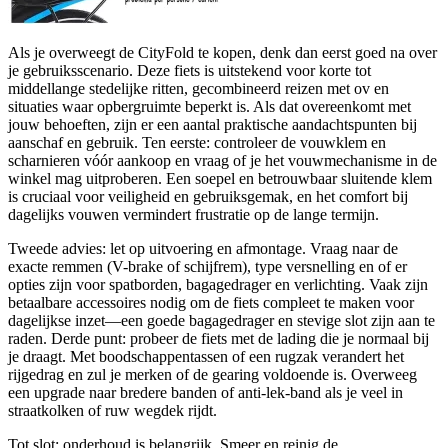
Als je overweegt de CityFold te kopen, denk dan eerst goed na over
je gebruiksscenario. Deze fiets is uitstekend voor korte tot
middellange stedelijke ritten, gecombineerd reizen met ov en
situaties waar opbergruimte beperkt is. Als dat overeenkomt met
jouw behoeften, zijn er een aantal praktische aandachtspunten bij
aanschaf en gebruik. Ten eerste: controleer de vouwklem en
scharnieren vóór aankoop en vraag of je het vouwmechanisme in de
winkel mag uitproberen. Een soepel en betrouwbaar sluitende klem
is cruciaal voor veiligheid en gebruiksgemak, en het comfort bij
dagelijks vouwen vermindert frustratie op de lange termijn.
Tweede advies: let op uitvoering en afmontage. Vraag naar de
exacte remmen (V-brake of schijfrem), type versnelling en of er
opties zijn voor spatborden, bagagedrager en verlichting. Vaak zijn
betaalbare accessoires nodig om de fiets compleet te maken voor
dagelijkse inzet—een goede bagagedrager en stevige slot zijn aan te
raden. Derde punt: probeer de fiets met de lading die je normaal bij
je draagt. Met boodschappentassen of een rugzak verandert het
rijgedrag en zul je merken of de gearing voldoende is. Overweeg
een upgrade naar bredere banden of anti-lek-band als je veel in
straatkolken of ruw wegdek rijdt.
Tot slot: onderhoud is belangrijk. Smeer en reinig de