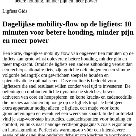
betere houding, minder pijn en meer power
Ligfiets Gids
Dagelijkse mobility-flow op de ligfiets: 10
minuten voor betere houding, minder pijn
en meer power
Een korte, dagelijkse mobility-flow van ongeveer tien minuten op de
ligfiets kan grote winst opleveren: betere houding, minder pijn en
meer trapkracht. Omdat de ligfiets een andere zithouding vereist dan
een rechtopstationaire fiets, zijn gerichte oefeningen en een slimme
volgorde belangrijk om gewrichten soepel te houden en
spieractivatie te optimaliseren. Deze routine is bedoeld voor
ligfietsers die snel resultaat willen zonder veel tijd te investeren. De
oefeningen combineren lichte dynamische stretches, bewust
activeren van core en heupspieren, en korte kracht- en cadencedrills
die precies aansluiten bij hoe je op de ligfiets trapt. Je hebt geen
extra apparatuur nodig; alleen je ligfiets, een matje voor korte
grondoefeningen en eventueel een weerstandsband. In de hoofdtekst
vind je stap-voor-stap instructies, aandachtspunten voor houding en
comfort, en links naar handige verdiepingspagina’s zoals ergonomie
en hartslagmeting. Perfect als warming-up vóór een intensievere
sessie of als dagelijkse onderhoudsbeurt om klachten te voorkomen.