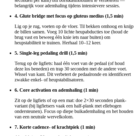
seconden per kant) om borstkasmobiliteit te verbeteren —
belangrijk voor ademhaling tijdens intensievere sessies.
4. Glute bridge met focus op gluteus medius (1,5 min)
Lig op je rug, voeten op de vloer. Til bekken omhoog en knijp
de billen samen. Voeg 10 lichte heupabducties toe (houd de
brug vast en beweeg één knie iets naar buiten) om
heupstabiliteit te trainen. Herhaal 10–12 keer.
5. Single-leg pedaling drill (1,5 min)
Terug op de ligfiets: haal één voet van de pedaal (of houd
deze los beneden) en trap 30 seconden met de andere voet.
Wissel van kant. Dit verbetert de pedaalronde en identificeert
zwakke enkel- of heupstabilisatoren.
6. Core activation en ademhaling (1 min)
Zit op de ligfiets of op een mat: doe 2×30 seconden plank-
variant (bij ligfietsers vaak een half-plank met ellebogen
ondersteunen). Focus op diepe buikademhaling en het houden
van een neutrale wervelkolom.
7. Korte cadence- of krachtpiek (1 min)