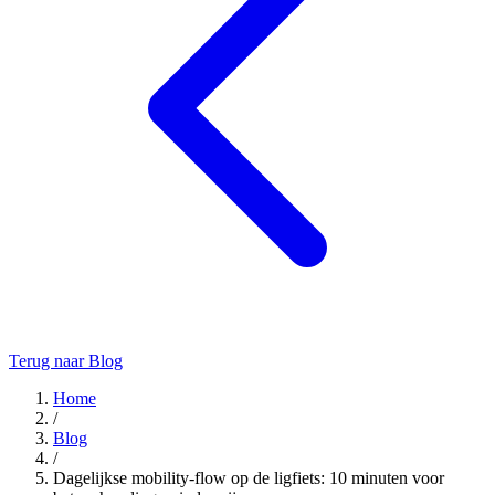
Terug naar Blog
Home
/
Blog
/
Dagelijkse mobility-flow op de ligfiets: 10 minuten voor