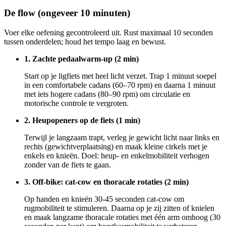
De flow (ongeveer 10 minuten)
Voer elke oefening gecontroleerd uit. Rust maximaal 10 seconden
tussen onderdelen; houd het tempo laag en bewust.
1. Zachte pedaalwarm-up (2 min)
Start op je ligfiets met heel licht verzet. Trap 1 minuut soepel
in een comfortabele cadans (60–70 rpm) en daarna 1 minuut
met iets hogere cadans (80–90 rpm) om circulatie en
motorische controle te vergroten.
2. Heupopeners op de fiets (1 min)
Terwijl je langzaam trapt, verleg je gewicht licht naar links en
rechts (gewichtverplaatsing) en maak kleine cirkels met je
enkels en knieën. Doel: heup- en enkelmobiliteit verhogen
zonder van de fiets te gaan.
3. Off-bike: cat-cow en thoracale rotaties (2 min)
Op handen en knieën 30-45 seconden cat-cow om
rugmobiliteit te stimuleren. Daarna op je zij zitten of knielen
en maak langzame thoracale rotaties met één arm omhoog (30