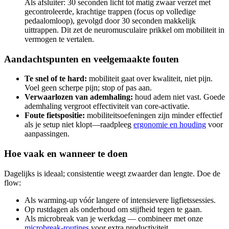
Als afsluiter: 30 seconden licht tot matig zwaar verzet met
gecontroleerde, krachtige trappen (focus op volledige
pedaalomloop), gevolgd door 30 seconden makkelijk
uittrappen. Dit zet de neuromusculaire prikkel om mobiliteit in
vermogen te vertalen.
Aandachtspunten en veelgemaakte fouten
Te snel of te hard:
mobiliteit gaat over kwaliteit, niet pijn.
Voel geen scherpe pijn; stop of pas aan.
Verwaarlozen van ademhaling:
houd adem niet vast. Goede
ademhaling vergroot effectiviteit van core-activatie.
Foute fietspositie:
mobiliteitsoefeningen zijn minder effectief
als je setup niet klopt—raadpleeg
ergonomie en houding
voor
aanpassingen.
Hoe vaak en wanneer te doen
Dagelijks is ideaal; consistentie weegt zwaarder dan lengte. Doe de
flow:
Als warming-up vóór langere of intensievere ligfietssessies.
Op rustdagen als onderhoud om stijfheid tegen te gaan.
Als microbreak van je werkdag — combineer met onze
microbreak-routines
voor extra productiviteit.