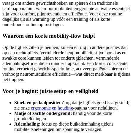
vraagt om andere gewrichtshoeken en spieren dan traditionele
cardioapparatuur, waardoor mobiliteit en gerichte activatie essentieel
zijn voor comfort, pijnpreventie en efficiëntie. Voer deze routine
dagelijks uit als warming-up vóór een training of als korte
onderhoudsroutine op rustdagen.
Waarom een korte mobility-flow helpt
Op de ligfiets zitten je heupen, knieën en rug in andere posities dan
op een rechtopfiets. Verminderde heupmobiliteit, stijve borstkas en
zwakke core kunnen leiden tot onderrugklachten, verminderde
ademhalingsefficiëntie en minder trapkracht. Een korte, consistente
routine verbetert gewrichtsspeelruimte, activeert patiënte spieren en
verhoogt neuromusculaire efficiëntie—wat direct merkbaar is tijdens
het trappen.
Voor je begint: juiste setup en veiligheid
Stoel- en pedaalpositie:
Zorg dat je ligfiets goed is afgesteld;
zie onze
ergonomie en houding
-pagina voor richtlijnen.
Matje of zachte ondergrond:
handig voor de korte
grondoefeningen.
Ademhaling:
focus op diepe buikademhaling tijdens
mobiliteitsoefeningen om spanning te verlagen.