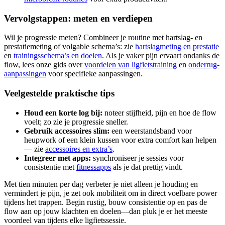
Vervolgstappen: meten en verdiepen
Wil je progressie meten? Combineer je routine met hartslag- en
prestatiemeting of volgable schema’s: zie
hartslagmeting en prestatie
en
trainingsschema’s en doelen
. Als je vaker pijn ervaart ondanks de
flow, lees onze gids over
voordelen van ligfietstraining
en
onderrug-
aanpassingen
voor specifieke aanpassingen.
Veelgestelde praktische tips
Houd een korte log bij:
noteer stijfheid, pijn en hoe de flow
voelt; zo zie je progressie sneller.
Gebruik accessoires slim:
een weerstandsband voor
heupwork of een klein kussen voor extra comfort kan helpen
— zie
accessoires en extra’s
.
Integreer met apps:
synchroniseer je sessies voor
consistentie met
fitnessapps
als je dat prettig vindt.
Met tien minuten per dag verbeter je niet alleen je houding en
vermindert je pijn, je zet ook mobiliteit om in direct voelbare power
tijdens het trappen. Begin rustig, bouw consistentie op en pas de
flow aan op jouw klachten en doelen—dan pluk je er het meeste
voordeel van tijdens elke ligfietssessie.