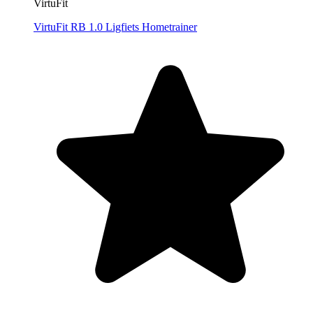
VirtuFit
VirtuFit RB 1.0 Ligfiets Hometrainer