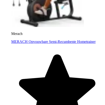
Merach
MERACH Opvouwbare Semi-Recumbente Hometrainer